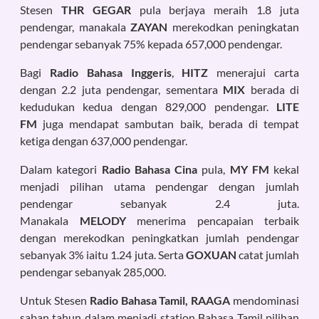
Stesen
THR GEGAR
pula berjaya meraih 1.8 juta
pendengar, manakala
ZAYAN
merekodkan peningkatan
pendengar sebanyak 75% kepada
657,000 pendengar.
Bagi
Radio Bahasa Inggeris
,
HITZ
menerajui carta
dengan 2.2 juta pendengar, sementara
MIX
berada di
kedudukan kedua dengan 829,000 pendengar.
LITE
FM
juga mendapat sambutan baik, berada di tempat
ketiga dengan 637,000 pendengar.
Dalam kategori
Radio Bahasa Cina
pula,
MY FM
kekal
menjadi pilihan utama pendengar dengan jumlah
pendengar sebanyak 2.4 juta.
Manakala
MELODY
menerima pencapaian terbaik
dengan merekodkan peningkatkan jumlah pendengar
sebanyak 3% iaitu 1.24 juta. Serta
GOXUAN
catat jumlah
pendengar sebanyak 285,000.
Untuk Stesen
Radio Bahasa Tamil, RAAGA
mendominasi
saban tahun dalam menjadi station Bahasa Tamil pilihan